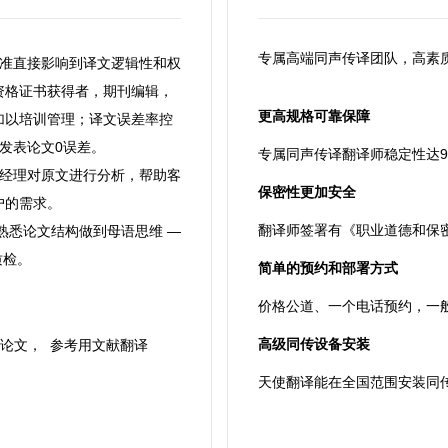
专属高端同声传译团队，高素
水准直接影响到译文逻辑性和权
资格证书获得者，期刊编辑，
更高规格可靠保障
加以培训管理；译文误差率控
刊发表论文0误差。
专属同声传译翻译师稳定性达99.
目经理对原文进行分析，帮助客
保密性更加安全
户的需求。
翻译师签署有《职业道德和保
 熟悉论文结构做到母语思维 —
质检
。
简单的预约和部署方式
价格公道、一个电话预约，一
高级同传设备安装
业论文， 参考用文献翻译
天使翻译能在全国范围安装同