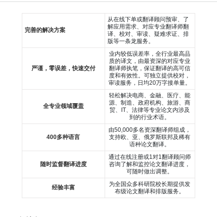
从在线下单或翻译顾问预审、了
解应用需求、对应专业翻译师翻
完善的解决方案
译、校对、审读、疑难求证、排
版等一条龙服务。
业内较低误差率，全行业最高品
质的译文，由最资深的对应专业
严谨，零误差，快速交付
翻译师执笔，保证翻译的高可信
度和有效性。可独立提供校对，
审读服务，日均20万字接单量。
轻松解决电商、金融、医疗、能
源、制造、政府机构、旅游、商
全专业领域覆盖
贸、IT、法律等专业论文内涉及
到的行业术语。
由50,000多名资深翻译师组成，
400多种语言
支持欧、亚、俄罗斯联邦及稀有
语种论文翻译。
通过在线注册或1对1翻译顾问师
随时监督翻译进度
咨询了解和监控论文翻译进度，
可随时做出调整。
为全国众多科研院校长期提供发
经验丰富
布级论文翻译和排版服务。