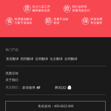
质
至少八道工序
效
同行业同等
确保服务品质
质量高效交付
省
按需规划解决
赔
质量不达标
保
终身免费
方案节省成本
赔偿
售后服务
热门产品
英语翻译
陪同翻译
证明翻译
论文翻译
合同翻译
优惠活动
关于我们
关注我们：
新浪微博
腾讯QQ
售前咨询：400-6622-908